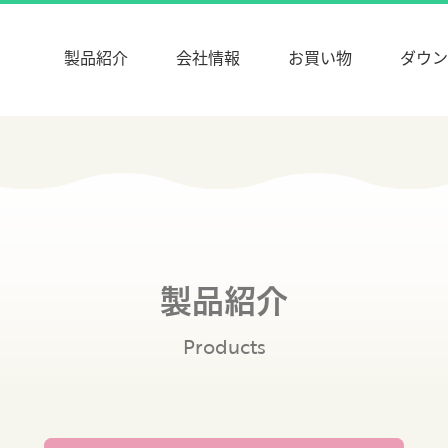
た快適な口腔ケア DENT-CARE（デントケア）
製品紹介
会社情報
お買い物
ダウン
ドライマウス対策
介護用オーラルケア
カンジダ検査
製品紹介
Products